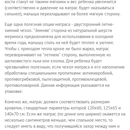
кости станут не такими мягкими и вес ребенка увеличится
(соответственно и давление на матрас будет оказываться
сильнее), малыша перекладывают на более мягкую сторону.
Еще одна полезная опция матраса - двусторонний летне-
зимний чехол. "Зимняя" сторона из натуральной шерсти
мериноса предназначена для использования в холодное
время года, малышу спать на ней будет теплее и уютнее.
Чтобы с приходом тепла крохе не было жарко, матрас
переворачивают на "летнюю" сторону, выполненную из
шелковистого льна или хлопка. Для ребенка будет
чрезвычайно полезным, если чехол матраса и его наполнение
обработаны специальными пропитками: антимикробной,
противогрибковой, пылезащитной, противоклещевой,
противопожарной. Данная информация указывается на
упаковке.
Конечно же, матрас должен соответствовать размерам
кроватки, стандартные параметры которой 120x60, 125x65 и
140x70 см. Если же матрас (по длине или ширине) окажется на
несколько сантиметров меньше, чем спальное место, то
следует иметь в виду, что получившийся зазор между ним и