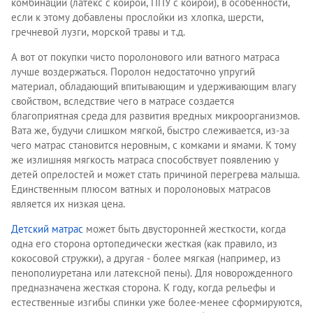
комбинаций (латекс с койрой, ППУ с койрой), в особенности,
если к этому добавлены прослойки из хлопка, шерсти,
гречневой лузги, морской травы и т.д.
А вот от покупки чисто поролонового или ватного матраса
лучше воздержаться. Поролон недостаточно упругий
материал, обладающий впитывающим и удерживающим влагу
свойством, вследствие чего в матрасе создается
благоприятная среда для развития вредных микроорганизмов.
Вата же, будучи слишком мягкой, быстро слеживается, из-за
чего матрас становится неровным, с комками и ямами. К тому
же излишняя мягкость матраса способствует появлению у
детей опрелостей и может стать причиной перегрева малыша.
Единственным плюсом ватных и поролоновых матрасов
является их низкая цена.
Детский матрас
может быть двусторонней жесткости, когда
одна его сторона ортопедически жесткая (как правило, из
кокосовой стружки), а другая - более мягкая (например, из
пенополиуретана или латексной пены). Для новорожденного
предназначена жесткая сторона. К году, когда рельефы и
естественные изгибы спинки уже более-менее сформируются,