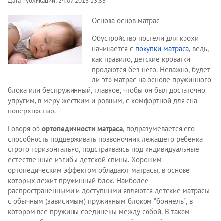
Дата публикации: 24.07.2018 13:53
Основа основ матрас
Обустройство постели для крохи
начинается с
покупки матраса
, ведь,
как правило, детские кроватки
продаются без него. Неважно, будет
ли это матрас на основе пружинного
блока или беспружинный, главное, чтобы он был достаточно
упругим, в меру жестким и ровным, с комфортной для сна
поверхностью.
Говоря об
ортопедичности матраса
, подразумевается его
способность поддерживать позвоночник лежащего ребенка
строго горизонтально, подстраиваясь под индивидуальные
естественные изгибы детской спины. Хорошим
ортопедическим эффектом обладают матрасы, в основе
которых лежит пружинный блок. Наиболее
распространенными и доступными являются детские матрасы
с обычным (зависимым) пружинным блоком "боннель", в
котором все пружины соединены между собой. В таком