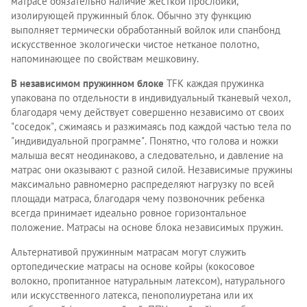
матрасе обязательно наличие жесткой прослойки,
изолирующей пружинный блок. Обычно эту функцию
выполняет термически обработанный войлок или спанбонд
искусственное экологически чистое нетканое полотно,
напоминающее по свойствам мешковину.
В независимом пружинном блоке
TFK каждая пружинка
упакована по отдельности в индивидуальный тканевый чехол,
благодаря чему действует совершенно независимо от своих
"соседок", сжимаясь и разжимаясь под каждой частью тела по
"индивидуальной программе". Понятно, что голова и ножки
малыша весят неодинаково, а следовательно, и давление на
матрас они оказывают с разной силой. Независимые пружины
максимально равномерно распределяют нагрузку по всей
площади матраса, благодаря чему позвоночник ребенка
всегда принимает идеально ровное горизонтальное
положение. Матрасы на основе блока независимых пружин.
Альтернативой пружинным матрасам могут служить
ортопедические матрасы на основе койры (кокосовое
волокно, пропитанное натуральным латексом), натурального
или искусственного латекса, пенополиуретана или их